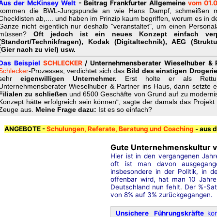
Aus der McKinsey Welt
- Beitrag Frankfurter Allgemeine
vom 01.
kommen die BWL-Jungspunde an wie Hans Dampf, schmeißen mit
Checklisten ab,.... und haben im Prinzip kaum begriffen, worum es in d
Ganze nicht eigentlich nur deshalb "veranstaltet", um einen Personal
müssen?
Oft jedoch ist ein neues Konzept einfach ver
(Standort/Technikfragen), Kodak (Digitaltechnik), AEG (Strukt
(Gier nach zu viel) usw.
Das Beispiel
SCHLECKER
/
Unternehmensberater Wieselhuber & 
Schlecker
-Prozesses, verdichtet sich das
Bild des einstigen Drogeri
sehr
eigenwilligen Unternehmer.
Erst holte er als Rettu
Unternehmensberater Wieselhuber & Partner ins Haus, dann setzte e
Filialen zu schließen
und 6500 Geschäfte von Grund auf zu modernis
Konzept hätte erfolgreich sein können“, sagte der damals das Projekt
Zeuge aus.
Meine Frage dazu:
Ist es so einfach?
ANGEBOTE -
Schulungen, Referate, Beratung und Coaching
- aus d
Gute Unternehmenskultur ve
Hier ist in den vergangenen Jahr
oft ist man davon ausgegang
insbesondere in der Politik, in d
offenbar wird, hat man 10 Jahre 
Deutschland nun fehlt. Der %-Satz
von 8% auf 3% zurückgegangen.
Unsichere Führungskräfte
kont