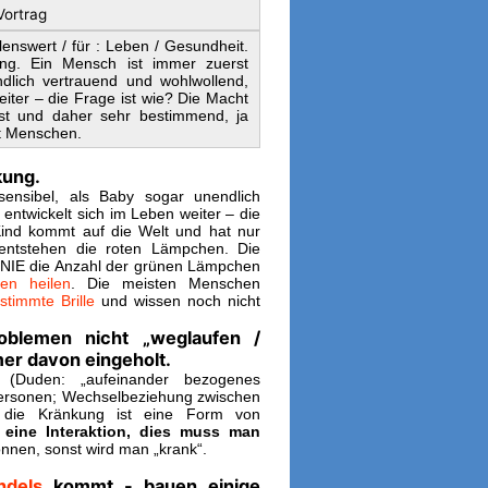
Vortrag
nswert / für : Leben / Gesundheit.
ng. Ein Mensch ist immer zuerst
dlich vertrauend und wohlwollend,
eiter – die Frage ist wie? Die Macht
st und daher sehr bestimmend, ja
t Menschen.
kung.
ensibel, als Baby sogar unendlich
entwickelt sich im Leben weiter – die
Kind kommt auf die Welt und hat nur
entstehen die roten Lämpchen. Die
 NIE die Anzahl der grünen Lämpchen
en heilen
.
Die meisten Menschen
timmte Brille
und wissen noch nicht
blemen nicht „weglaufen /
er davon eingeholt.
n (Duden: „aufeinander bezogenes
ersonen; Wechselbeziehung zwischen
 die Kränkung ist eine Form von
 eine Interaktion, dies muss man
nnen, sonst wird man „krank“.
dels
kommt - bauen einige