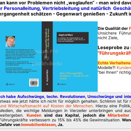
an kann vor Problemen nicht „weglaufen“ - man wird davo
r Personalleitung, Vertriebsleitung und natürlich Geschä
ergangenheit schätzen - Gegenwart genießen - Zukunft i
Die Qualität der
Unsichere Führung
nicht Ziele,
Leseprobe zu
"Führungskrä
Echte Verhalten
Modelle?!
Kunden
"bei Ihnen" richtig
Ich habe Aufschwünge, techn. Revolutionen, Umschwünge und inte
etwas wie jetzt hätte ich nicht für möglich gehalten. Schlimm ist für
und Wirtschaftsmacht auf Kosten der Menschen
. Hierzu eine Politik
Medien, die wichtige Meldungen in Vierzeiler unterbringen und 
weitergeben.
Kunden
sind das Kapital, jedoch die
Mitarbeiter
Führungskräfte verbessern zu 15% bis 45% die Gewinnsituation.
Wand
Gefahr von
Immobilienblasen
, Ja.