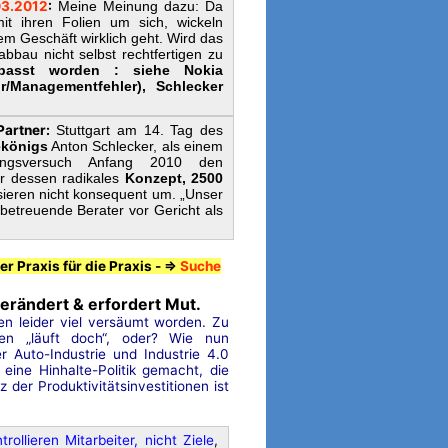
03.2012
:
Meine Meinung dazu: Da
 ihren Folien um sich, wickeln
em Geschäft wirklich geht. Wird das
abbau nicht selbst rechtfertigen zu
passt worden : siehe Nokia
ur/Managementfehler), Schlecker
Partner
:
Stuttgart am 14. Tag des
ekönigs
Anton Schlecker, als einem
ngsversuch Anfang 2010 den
r dessen radikales
Konzept, 2500
ieren nicht konsequent um. „Unser
 betreuende Berater vor Gericht als
er Praxis für die Praxis - ⇒
Suche
rändert & erfordert Mut.
en leider viel versäumt worden. Zu
en „läuft doch“, oder? Wie nun
er Auto-Industrie und Industrie 4.0
eine Hinhalte-Politik gemacht, die
 der Produktivitätsinvestitionen ist
rollieren Mitarbeiter, nicht Ziele
,