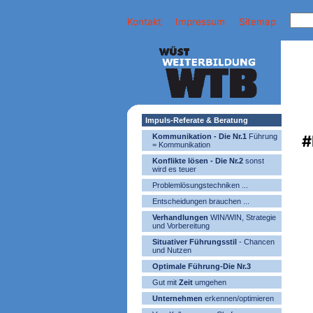
Kontakt
Impressum
Sitemap
Impuls-Referate & Beratung
Kommunikation - Die Nr.1
Führung
#
= Kommunikation
Konflikte lösen - Die Nr.2
sonst
wird es teuer
Problemlösungstechniken ...
Entscheidungen brauchen ...
Verhandlungen
WIN/WIN, Strategie
und Vorbereitung
Situativer Führungsstil
- Chancen
und Nutzen
Optimale Führung-Die Nr.3
Gut mit
Zeit
umgehen
Unternehmen
erkennen/optimieren