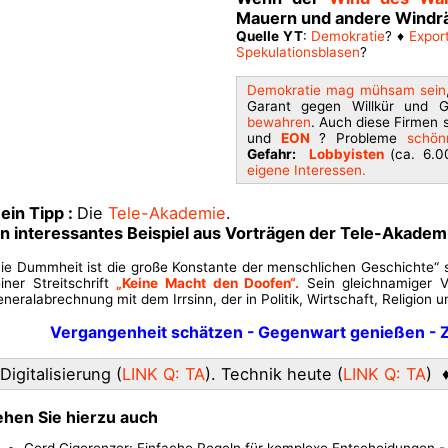
Mauern und andere Windrä
Quelle YT
:
Demokratie
? ♦
Expor
Spekulationsblasen
?
Demokratie mag mühsam sein
Garant gegen Willkür und G
bewahren
. Auch diese Firmen 
und
EON
? Probleme
schön
Gefahr:
Lobbyisten
(ca. 6.0
eigene Interessen.
ein Tipp :
Die
Tele-Akademie
.
in interessantes Beispiel aus Vorträgen der Tele-Akadem
ie Dummheit ist die große Konstante der menschlichen Geschichte“ 
iner Streitschrift
„Keine Macht den Doofen“
.
Sein gleichnamiger V
neralabrechnung mit dem Irrsinn, der in Politik, Wirtschaft, Religion 
Vergangenheit
schätzen -
Gegenwart
genießen -
Digitalisierung (
LINK Q: TA
). Technik heute (
LINK Q: TA
) 
ehen Sie hierzu auch