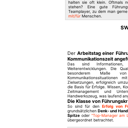
halten sie oft klein. Oftmals
stehen? Eine gute Führungs
Teamplayer, zu dem man gerne
mit/für
Menschen.
SW
Der
Arbeitstag einer Führ
Kommunikationszeit angefü
Das sind Informationen,
Weiterentwicklungen. Die Qual
besonderem Maße vo
Kommunikationssituationen mi
Zielsetzungen, erfolgreich umz
die Basis für Erfolge. Wissen, 
Zeitmanagement und Untern
Handwerkszeug, was laufend ang
Die Klasse von Führungskr
So sind für den
Erfolg von F
grundsätzlichen
Denk- und Han
Spitze
oder
"Top-Manager am L
übergeordnet betrachtet.