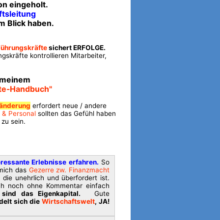
n eingeholt.
ftsleitung
m Blick haben.
Führungskräfte
sichert ERFOLGE.
skräfte kontrollieren Mitarbeiter,
 meinem
fte-Handbuch"
sänderung
erfordert neue / andere
 & Personal
sollten das Gefühl haben
 zu sein.
ressante Erlebnisse erfahren.
So
 mich das
Gezerre zw. Finanzmacht
, die unehrlich und überfordert ist.
auch noch ohne Kommentar einfach
sind das Eigenkapital.
Gute
elt sich die
Wirtschaftswelt
, JA!