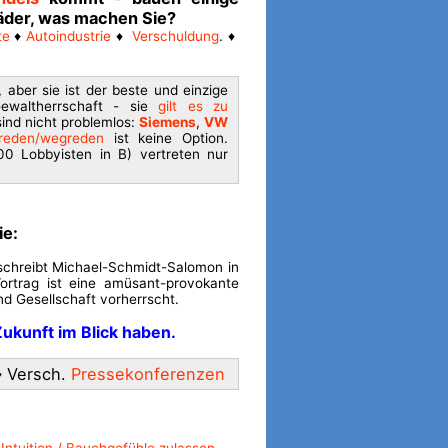
der, was machen Sie?
te
♦
Autoindustrie
♦
Verschuldung
. ♦
, aber sie ist der beste und einzige
ewaltherrschaft - sie
gilt es zu
sind nicht problemlos:
Siemens
,
VW
reden/wegreden
ist keine Option.
00 Lobbyisten in B) vertreten nur
ie:
schreibt Michael-Schmidt-Salomon in
ortrag ist eine amüsant-provokante
und Gesellschaft vorherrscht.
Zukunft
im Blick haben.
♦ Versch.
Pressekonferenzen