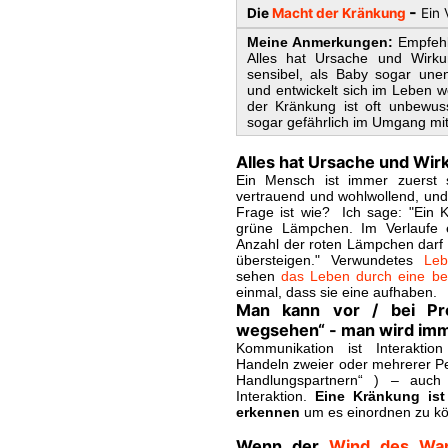
-
Die
Macht der Kränkung
Ein 
Meine Anmerkungen:
Empfehle
Alles hat Ursache und Wirku
sensibel, als Baby sogar unen
und entwickelt sich im Leben w
der Kränkung ist oft unbewus
sogar gefährlich im Umgang mi
Alles hat Ursache und Wir
Ein Mensch ist immer zuerst s
vertrauend und wohlwollend, und 
Frage ist wie? Ich sage: "Ein 
grüne Lämpchen. Im Verlaufe 
Anzahl der roten Lämpchen darf
übersteigen."
Verwundetes
Leb
sehen
das Leben durch eine bes
einmal, dass sie eine aufhaben.
Man kann vor / bei Pro
wegsehen“ - man wird imm
Kommunikation ist Interaktio
Handeln zweier oder mehrerer P
Handlungspartnern“ ) – auch
Interaktion.
Eine Kränkung ist
erkennen
um es einordnen zu kö
Wenn der
Wind des Wan