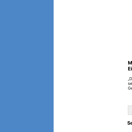
M
E
„D
se
Ge
S