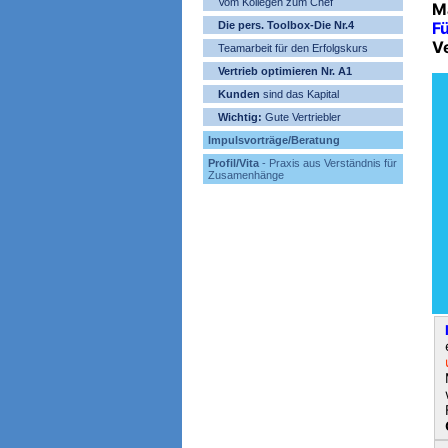
Vom Kollegen zum Chef
M
Fü
Die pers. Toolbox-Die Nr.4
V
Teamarbeit für den Erfolgskurs
Vertrieb optimieren Nr. A1
Kunden
sind das Kapital
Wichtig:
Gute Vertriebler
Impulsvorträge/Beratung
Profil/Vita
- Praxis aus Verständnis für
Zusamenhänge