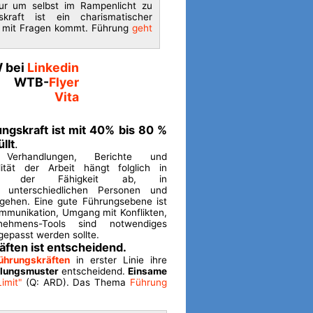
 nur um selbst im Rampenlicht zu
kraft ist ein charismatischer
 mit Fragen kommt. Führung
geht
 bei
Linkedin
WTB-
Flyer
Vita
ungskraft ist mit 40% bis 80 %
llt
.
 Verhandlungen, Berichte und
ität der Arbeit hängt folglich in
n der Fähigkeit ab, in
t unterschiedlichen Personen und
ugehen. Eine gute Führungsebene ist
Kommunikation, Umgang mit Konflikten,
ehmens-Tools sind notwendiges
epasst werden sollte.
äften ist entscheidend.
ührungskräften
in erster Linie ihre
dlungsmuster
entscheidend.
Einsame
imit"
(Q: ARD). Das Thema
Führung