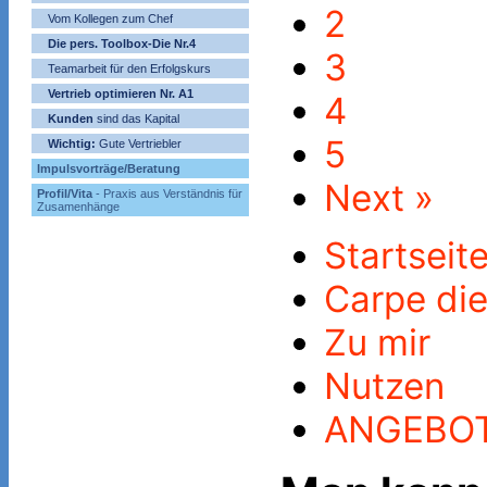
2
Vom Kollegen zum Chef
Die pers. Toolbox-Die Nr.4
3
Teamarbeit für den Erfolgskurs
Vertrieb optimieren Nr. A1
4
Kunden
sind das Kapital
5
Wichtig:
Gute Vertriebler
Impulsvorträge/Beratung
Next »
Profil/Vita
- Praxis aus Verständnis für
Zusamenhänge
Startseit
Carpe di
Zu mir
Nutzen
ANGEBO