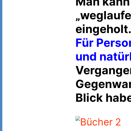
Man kann 
„weglaufe
eingeholt
Für Perso
und natür
Vergangen
Gegenwart
Blick hab