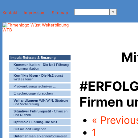
Kontakt
Impressum
Sitemap
Mi
Impuls-Referate & Beratung
Kommunikation - Die Nr.1
Führung
= Kommunikation
Konflikte lösen - Die Nr.2
sonst
wird es teuer
#ERFOLG 
Problemlösungstechniken ...
Entscheidungen brauchen ...
Firmen u
Verhandlungen
WIN/WIN, Strategie
und Vorbereitung
Situativer Führungsstil
- Chancen
und Nutzen
« Previou
Optimale Führung-Die Nr.3
1
Gut mit
Zeit
umgehen
Unternehmen
erkennen/optimieren