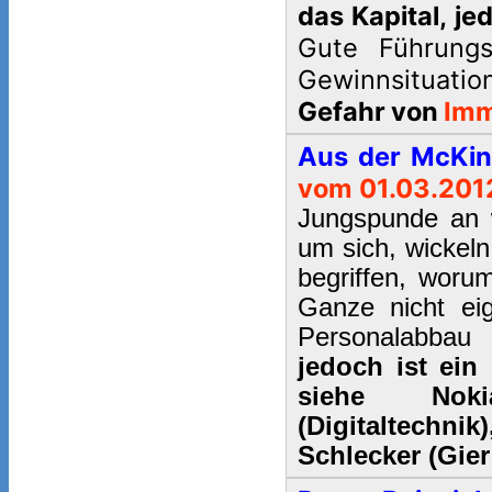
das Kapital, je
Gute Führung
Gewinnsituatio
Gefahr von
Imm
Aus der McKin
vom 01.03.201
Jungspunde an 
um sich, wickeln
begriffen, woru
Ganze nicht eig
Personalabbau 
jedoch ist ein
siehe Nokia
(Digitaltechn
Schlecker (Gier