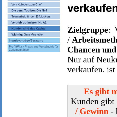
verkaufen
Vom Kollegen zum Chef
Die pers. Toolbox-Die Nr.4
Teamarbeit für den Erfolgskurs
Vertrieb optimieren Nr. A1
Zielgruppe
: 
Kunden
sind das Kapital
Wichtig:
Gute Vertriebler
/
Arbeitsmet
Impulsvorträge/Beratung
Chancen und
Profil/Vita
- Praxis aus Verständnis für
Zusamenhänge
Nur auf Neuk
verkaufen. ist 
Es gibt 
Kunden gibt
/ Gewinn
-