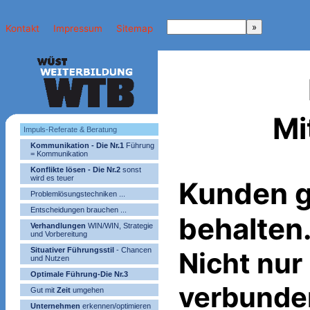
Kontakt
Impressum
Sitemap
Mi
Impuls-Referate & Beratung
Kommunikation - Die Nr.1
Führung
= Kommunikation
Konflikte lösen - Die Nr.2
sonst
wird es teuer
Kunden g
Problemlösungstechniken ...
Entscheidungen brauchen ...
behalten
Verhandlungen
WIN/WIN, Strategie
und Vorbereitung
Situativer Führungsstil
- Chancen
Nicht nur
und Nutzen
Optimale Führung-Die Nr.3
verbunde
Gut mit
Zeit
umgehen
Unternehmen
erkennen/optimieren