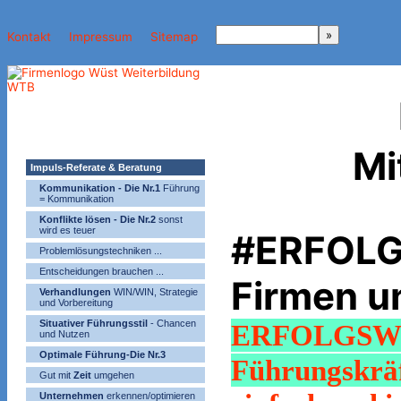
Kontakt
Impressum
Sitemap
Mi
Impuls-Referate & Beratung
Kommunikation - Die Nr.1
Führung
= Kommunikation
Konflikte lösen - Die Nr.2
sonst
wird es teuer
#ERFOLG 
Problemlösungstechniken ...
Entscheidungen brauchen ...
Firmen u
Verhandlungen
WIN/WIN, Strategie
und Vorbereitung
Situativer Führungsstil
- Chancen
ERFOLGS
und Nutzen
Optimale Führung-Die Nr.3
Führungskrä
Gut mit
Zeit
umgehen
Unternehmen
erkennen/optimieren