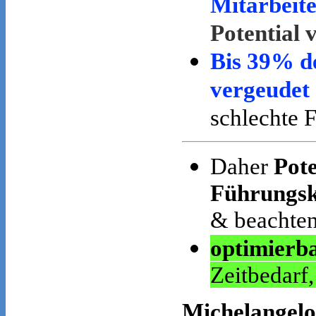
Mitarbeite
Potential 
Bis 39% de
vergeudet
schlechte 
Daher
Pote
Führungsk
& beachten
optimierba
Zeitbedarf
Michelangelo