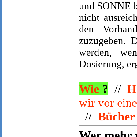
und SONNE ben
nicht ausreic
den Vorhan
zuzugeben. 
werden, wen
Dosierung, er
Wie
?
//
H
wir vor ein
//
Büche
Wer mehr 