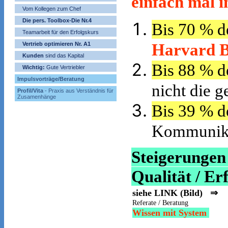
einfach mal i
Vom Kollegen zum Chef
Die pers. Toolbox-Die Nr.4
Bis 70 % d
Teamarbeit für den Erfolgskurs
Harvard B
Vertrieb optimieren Nr. A1
Kunden
sind das Kapital
Bis 88 % d
Wichtig:
Gute Vertriebler
Impulsvorträge/Beratung
nicht die 
Profil/Vita
- Praxis aus Verständnis für
Zusamenhänge
Bis 39 % d
Kommunikat
Steigerunge
Qualität / Erf
siehe LINK (Bild) ⇒
Referate / Beratung
Wissen mit System