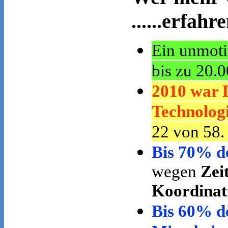
......erfah
Ein unmoti
bis zu 20.
2010 war D
Technologi
22 von 58.
Bis 70% de
wegen
Zei
Koordinat
Bis 60% d